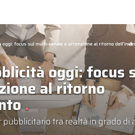
 oggi: focus sul multi-canale e attenzione al ritorno dell'inv
licità oggi: focus s
zione al ritorno
ento
 pubblicitario tra realtà in grado di 