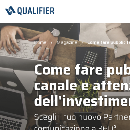
Home
Magazine
Come fare pubblicità
Come fare pubb
canale e atten
dell'investim
Scegli il tuo nuovo Partner
comunicazione a 360°