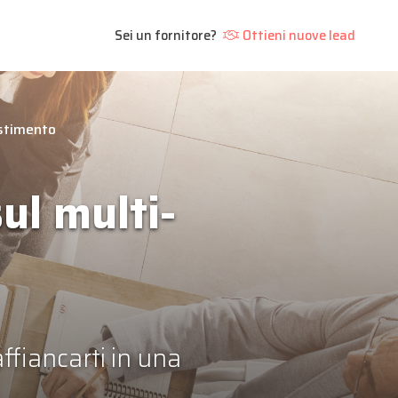
Sei un fornitore?
Ottieni nuove lead
estimento
ul multi-
affiancarti in una