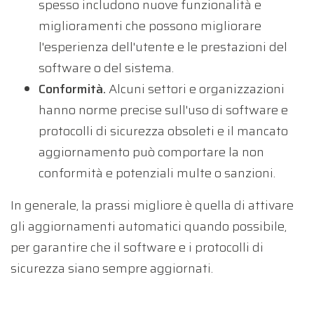
spesso includono nuove funzionalità e
Dichiaro di aver letto e di accettare
miglioramenti che possono migliorare
integralmente i
Termini del servizio
e
l'esperienza dell'utente e le prestazioni del
l'
informativa sul trattamento dei dati
personali
di Qualifier.
software o del sistema.
Conformità.
Alcuni settori e organizzazioni
hanno norme precise sull'uso di software e
protocolli di sicurezza obsoleti e il mancato
aggiornamento può comportare la non
conformità e potenziali multe o sanzioni.
In generale, la prassi migliore è quella di attivare
gli aggiornamenti automatici quando possibile,
per garantire che il software e i protocolli di
sicurezza siano sempre aggiornati.