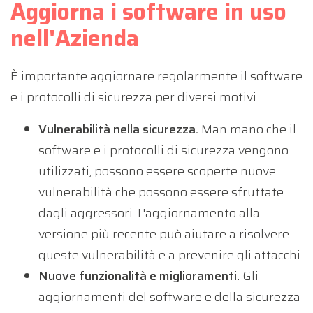
Aggiorna i software in uso
Inserisci i tuoi contatti e ricevi gratis risultati su
misura per la tua Azienda.
nell'Azienda
Nome
È importante aggiornare regolarmente il software
e i protocolli di sicurezza per diversi motivi.
Cognome
Vulnerabilità nella sicurezza.
Man mano che il
software e i protocolli di sicurezza vengono
utilizzati, possono essere scoperte nuove
Telefono
vulnerabilità che possono essere sfruttate
dagli aggressori. L'aggiornamento alla
versione più recente può aiutare a risolvere
queste vulnerabilità e a prevenire gli attacchi.
Email
Nuove funzionalità e miglioramenti.
Gli
aggiornamenti del software e della sicurezza